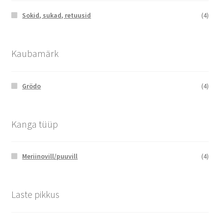
the
Sokid, sukad, retuusid
(4)
product
page
Kaubamärk
Grödo
(4)
Kanga tüüp
Meriinovill/puuvill
(4)
Laste pikkus