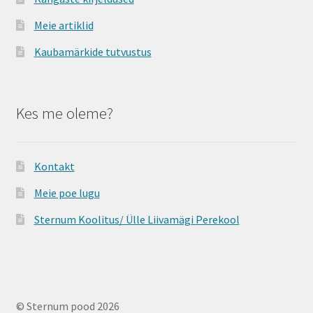
Meie artiklid
Kaubamärkide tutvustus
Kes me oleme?
Kontakt
Meie poe lugu
Sternum Koolitus/ Ülle Liivamägi Perekool
© Sternum pood 2026