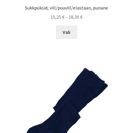
Sukkpüksid, vill/puuvill/elastaan, punane
Price
15,25
€
–
18,30
€
range:
This
15,25 €
Vali
product
through
has
18,30 €
multiple
variants.
The
options
may
be
chosen
on
the
product
page