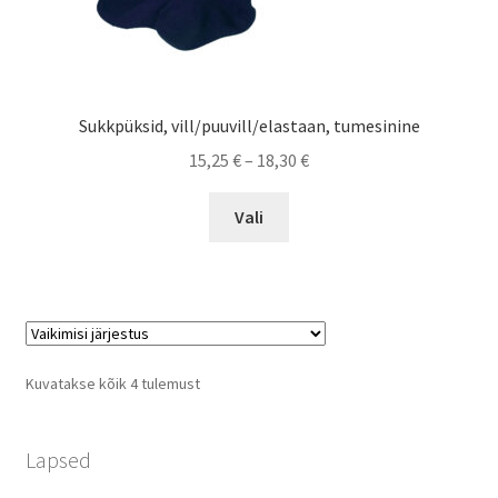
Sukkpüksid, vill/puuvill/elastaan, tumesinine
Price
15,25
€
–
18,30
€
range:
This
15,25 €
Vali
product
through
has
18,30 €
multiple
variants.
The
options
Kuvatakse kõik 4 tulemust
may
be
chosen
Lapsed
on