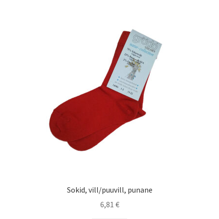
variants.
The
options
may
be
chosen
on
the
product
page
Sokid, vill/puuvill, punane
6,81
€