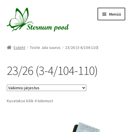
Liigu
Liigu
Menüü
navigeerimisele
sisu
juurde
Esileht
Esileht
Toote Jala suurus
23/26 (3-4/104-110)
Hooldusjuhised
23/26 (3-4/104-110)
Kassa
Kasulikku lugemist
Kuvatakse kõik 4 tulemust
Kontakt
Kuidas meie poest osta?