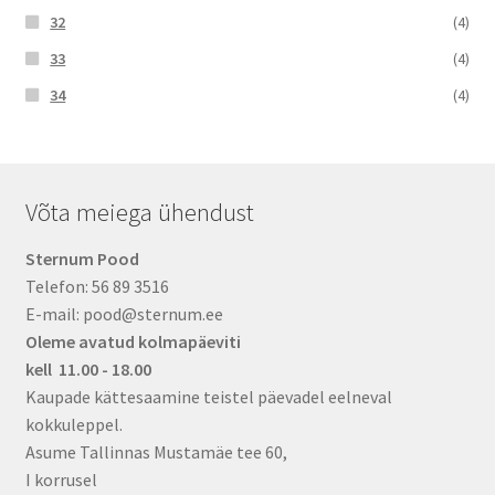
32
(4)
33
(4)
34
(4)
Võta meiega ühendust
Sternum Pood
Telefon: 56 89 3516
E-mail: pood@sternum.ee
Oleme avatud kolmapäeviti
kell 11.00 - 18.00
Kaupade kättesaamine teistel päevadel eelneval
kokkuleppel.
Asume Tallinnas Mustamäe tee 60,
I korrusel