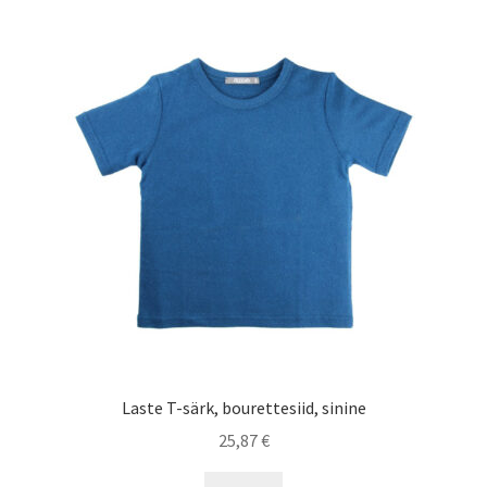
variants.
The
options
may
be
chosen
on
the
product
page
Laste T-särk, bourettesiid, sinine
25,87
€
This