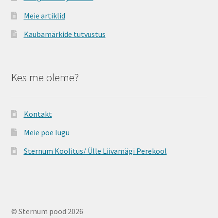
Meie artiklid
Kaubamärkide tutvustus
Kes me oleme?
Kontakt
Meie poe lugu
Sternum Koolitus/ Ülle Liivamägi Perekool
© Sternum pood 2026