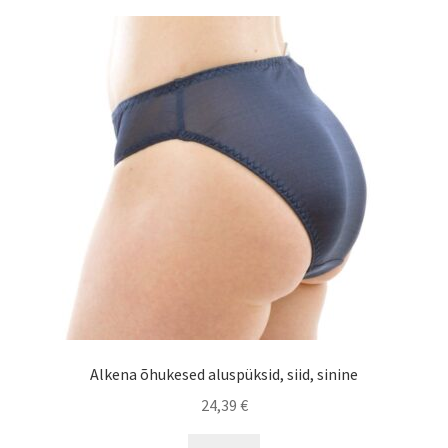
variants.
The
options
may
be
chosen
on
the
product
page
Alkena õhukesed aluspüksid, siid, sinine
24,39
€
This