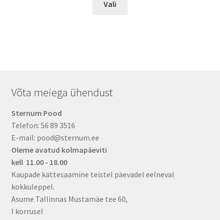
Vali
product
has
multiple
variants.
The
options
may
Võta meiega ühendust
be
chosen
Sternum Pood
on
Telefon: 56 89 3516
the
E-mail: pood@sternum.ee
product
Oleme avatud kolmapäeviti
page
kell 11.00 - 18.00
Kaupade kättesaamine teistel päevadel eelneval
kokkuleppel.
Asume Tallinnas Mustamäe tee 60,
I korrusel