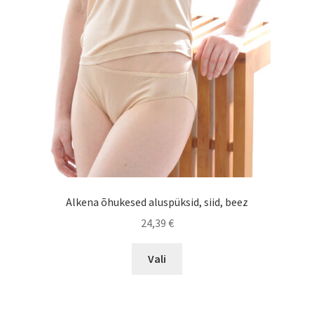
be
chosen
on
the
product
page
Alkena õhukesed aluspüksid, siid, beez
24,39
€
This
Vali
product
has
multiple