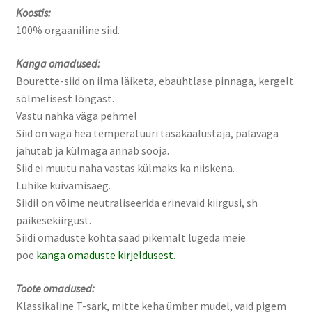
Koostis:
100% orgaaniline siid.
Kanga omadused:
Bourette-siid on ilma läiketa, ebaühtlase pinnaga, kergelt
sõlmelisest lõngast.
Vastu nahka väga pehme!
Siid on väga hea temperatuuri tasakaalustaja, palavaga
jahutab ja külmaga annab sooja.
Siid ei muutu naha vastas külmaks ka niiskena.
Lühike kuivamisaeg.
Siidil on võime neutraliseerida erinevaid kiirgusi, sh
päikesekiirgust.
Siidi omaduste kohta saad pikemalt lugeda meie
poe
kanga omaduste kirjeldusest.
Toote omadused:
Klassikaline T-särk, mitte keha ümber mudel, vaid pigem