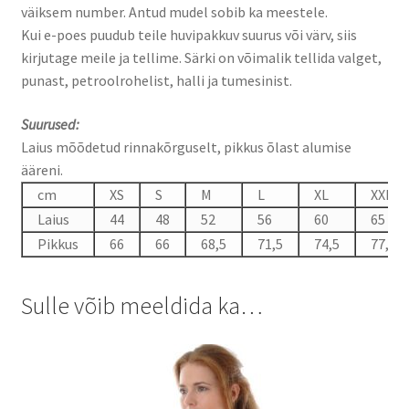
väiksem number. Antud mudel sobib ka meestele.
Kui e-poes puudub teile huvipakkuv suurus või värv, siis
kirjutage meile ja tellime. Särki on võimalik tellida valget,
punast, petroolrohelist, halli ja tumesinist.
Suurused:
Laius mõõdetud rinnakõrguselt, pikkus õlast alumise
ääreni.
cm
XS
S
M
L
XL
XXL
Laius
44
48
52
56
60
65
Pikkus
66
66
68,5
71,5
74,5
77,5
Sulle võib meeldida ka…