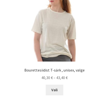
Bourettesiidist T-särk , unisex, valge
Price
40,30
€
–
43,40
€
range:
This
40,30 €
Vali
product
through
has
43,40 €
multiple