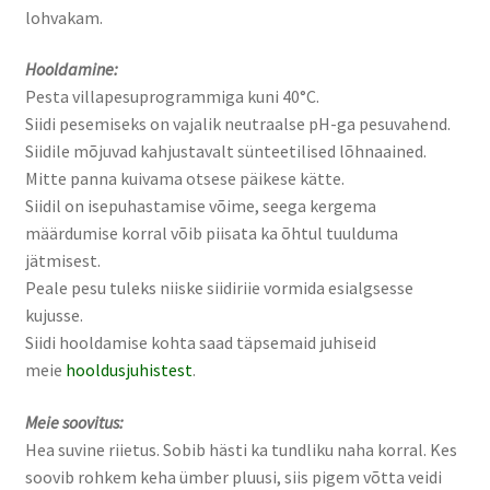
lohvakam.
Hooldamine:
Pesta villapesuprogrammiga kuni 40°C.
Siidi pesemiseks on vajalik neutraalse pH-ga pesuvahend.
Siidile mõjuvad kahjustavalt sünteetilised lõhnaained.
Mitte panna kuivama otsese päikese kätte.
Siidil on isepuhastamise võime, seega kergema
määrdumise korral võib piisata ka õhtul tuulduma
jätmisest.
Peale pesu tuleks niiske siidiriie vormida esialgsesse
kujusse.
Siidi hooldamise kohta saad täpsemaid juhiseid
meie
hooldusjuhistest
.
Meie soovitus:
Hea suvine riietus. Sobib hästi ka tundliku naha korral. Kes
soovib rohkem keha ümber pluusi, siis pigem võtta veidi