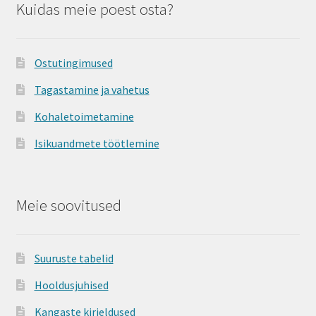
Kuidas meie poest osta?
Ostutingimused
Tagastamine ja vahetus
Kohaletoimetamine
Isikuandmete töötlemine
Meie soovitused
Suuruste tabelid
Hooldusjuhised
Kangaste kirjeldused