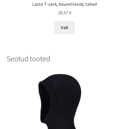
Laste T-särk, bourettesiid, tähed
28,97
€
This
Vali
product
has
multiple
variants.
Seotud tooted
The
options
may
be
chosen
on
the
product
page