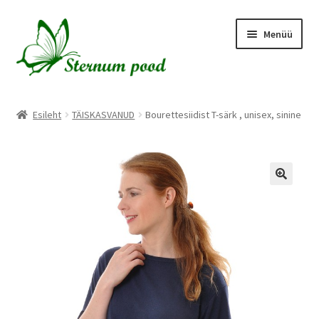
Liigu
Liigu
Menüü
navigeerimisele
sisu
juurde
Esileht
Esileht
TÄISKASVANUD
Bourettesiidist T-särk , unisex, sinine
Hooldusjuhised
Kassa
Kasulikku lugemist
Kontakt
Kuidas meie poest osta?