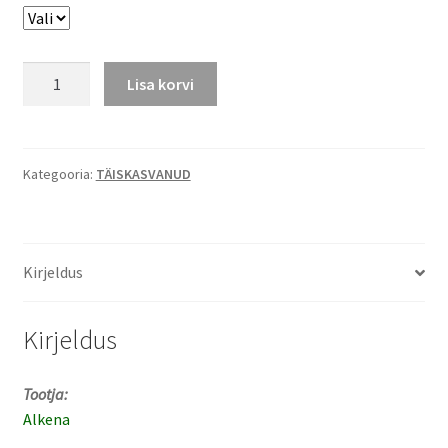
Bourettesiidist
Lisa korvi
T-
särk
,
unisex,
Kategooria:
TÄISKASVANUD
sinine
kogus
Kirjeldus
Kirjeldus
Tootja:
Alkena