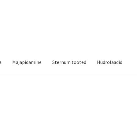
a
Majapidamine
Sternum tooted
Hüdrolaadid
mist
Kontakt
Kuidas meie poest osta?
Meie poe lugu
Miks eelistada 
kool
Sternum Pood kaubamärgid
Sternum Pood valikus olevad ka