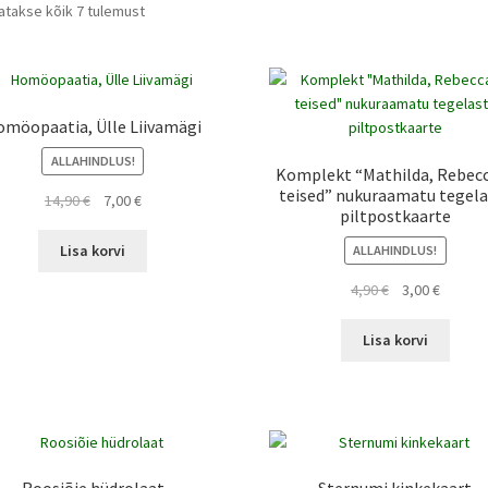
atakse kõik 7 tulemust
omöopaatia, Ülle Liivamägi
ALLAHINDLUS!
Komplekt “Mathilda, Rebecc
teised” nukuraamatu tegela
Algne
Current
14,90
€
7,00
€
piltpostkaarte
hind
price
oli:
is:
Lisa korvi
ALLAHINDLUS!
14,90 €.
7,00 €.
Algne
Current
4,90
€
3,00
€
hind
price
oli:
is:
Lisa korvi
4,90 €.
3,00 €.