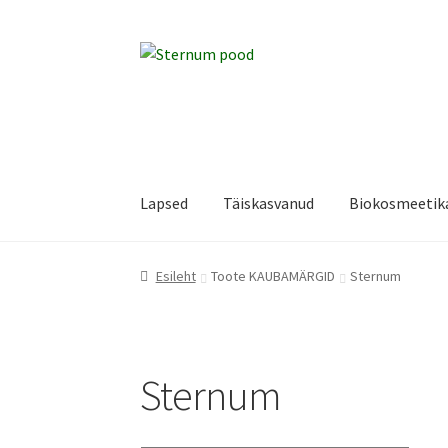
Liigu
Liigu
navigeerimisele
sisu
juurde
Lapsed
Täiskasvanud
Biokosmeetik
Esileht
Hooldusjuhised
Kassa
Kasulikku luge
Esileht
Toote KAUBAMÄRGID
Sternum
Pood
Sternum Koolitus/ Ülle Liivamägi Pere
Sternum