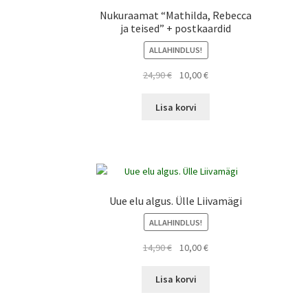
Nukuraamat “Mathilda, Rebecca
ja teised” + postkaardid
ALLAHINDLUS!
Algne
Current
24,90
€
10,00
€
hind
price
oli:
is:
Lisa korvi
24,90 €.
10,00 €.
Uue elu algus. Ülle Liivamägi
ALLAHINDLUS!
Algne
Current
14,90
€
10,00
€
hind
price
oli:
is:
Lisa korvi
14,90 €.
10,00 €.