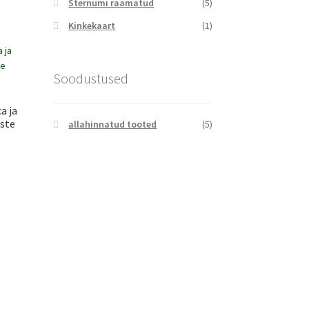
Sternumi raamatud
(5)
Kinkekaart
(1)
Soodustused
a ja
ste
allahinnatud tooted
(5)