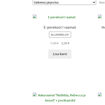
Kuv
E-perekool I raamat
H
ALLAHINDLUS!
Algne
Current
7,90
€
3,00
€
hind
price
oli:
is:
Lisa korvi
7,90 €.
3,00 €.