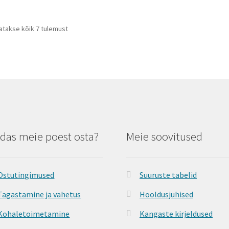
atakse kõik 7 tulemust
das meie poest osta?
Meie soovitused
Ostutingimused
Suuruste tabelid
Tagastamine ja vahetus
Hooldusjuhised
Kohaletoimetamine
Kangaste kirjeldused