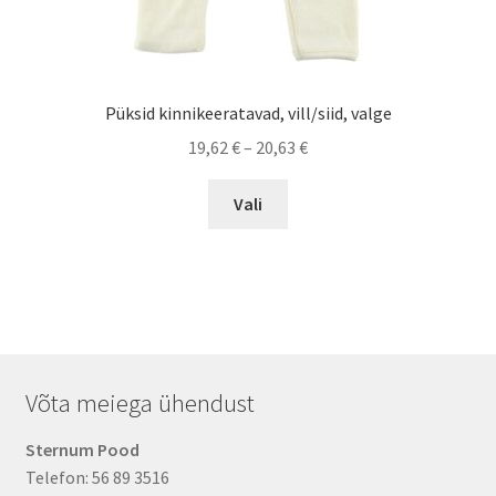
Püksid kinnikeeratavad, vill/siid, valge
Price
19,62
€
–
20,63
€
range:
This
19,62 €
Vali
product
through
has
20,63 €
multiple
variants.
The
options
may
Võta meiega ühendust
be
chosen
Sternum Pood
on
Telefon: 56 89 3516