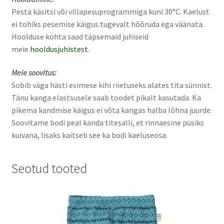
Pesta käsitsi või villapesuprogrammiga kuni 30°C. Kaelust
ei tohiks pesemise käigus tugevalt hõõruda ega väänata.
Hoolduse kohta saad täpsemaid juhiseid
meie
hooldusjuhistest
.
Meie soovitus:
Sobib väga hästi esimese kihi riietuseks alates tita sünnist.
Tänu kanga elastsusele saab toodet pikalt kasutada. Ka
pikema kandmise käigus ei võta kangas halba lõhna juurde.
Soovitame bodi peal kanda titesalli, et rinnaesine püsiks
kuivana, lisaks kaitseb see ka bodi kaeluseosa.
Seotud tooted