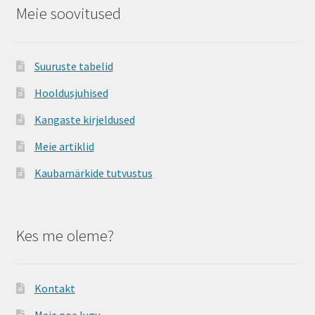
Meie soovitused
Suuruste tabelid
Hooldusjuhised
Kangaste kirjeldused
Meie artiklid
Kaubamärkide tutvustus
Kes me oleme?
Kontakt
Meie poe lugu