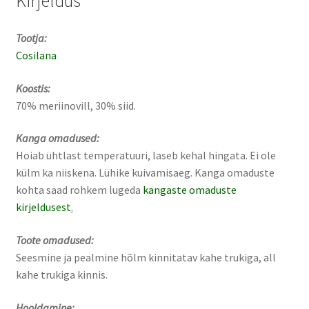
Kirjeldus
Tootja:
Cosilana
Koostis:
70% meriinovill, 30% siid.
Kanga omadused:
Hoiab ühtlast temperatuuri, laseb kehal hingata. Ei ole
külm ka niiskena. Lühike kuivamisaeg. Kanga omaduste
kohta saad rohkem lugeda
kangaste omaduste
kirjeldusest
.
Toote omadused:
Seesmine ja pealmine hõlm kinnitatav kahe trukiga, all
kahe trukiga kinnis.
Hooldamine: