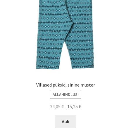
Villased püksid, sinine muster
ALLAHINDLUS!
Algne
Current
34,05
€
15,25
€
hind
price
This
oli:
is:
Vali
product
34,05 €.
15,25 €.