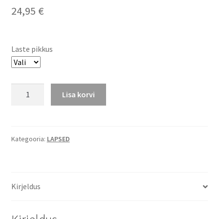
24,95
€
Laste pikkus
Hõlmikbodi,
Lisa korvi
vill/siid,
valge
kogus
Kategooria:
LAPSED
Kirjeldus