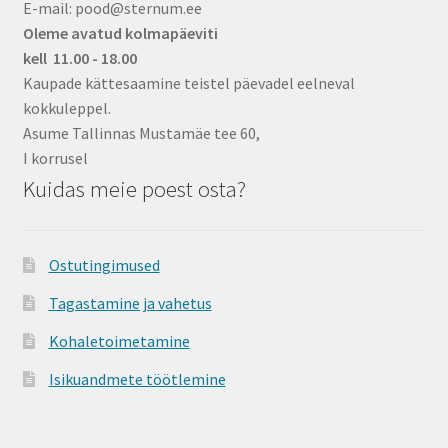
the
E-mail: pood@sternum.ee
product
Oleme avatud kolmapäeviti
page
kell 11.00 - 18.00
Kaupade kättesaamine teistel päevadel eelneval
kokkuleppel.
Asume Tallinnas Mustamäe tee 60,
I korrusel
Kuidas meie poest osta?
Ostutingimused
Tagastamine ja vahetus
Kohaletoimetamine
Isikuandmete töötlemine