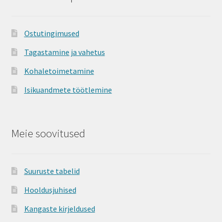
Ostutingimused
Tagastamine ja vahetus
Kohaletoimetamine
Isikuandmete töötlemine
Meie soovitused
Suuruste tabelid
Hooldusjuhised
Kangaste kirjeldused