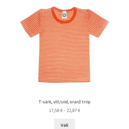
The
options
may
be
chosen
on
the
product
page
T-särk, vill/siid, oranž triip
Price
17,58
€
–
22,87
€
range:
This
17,58 €
Vali