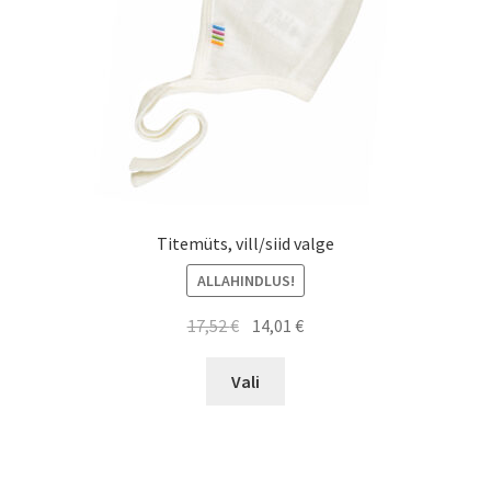
on
the
product
page
Titemüts, vill/siid valge
ALLAHINDLUS!
Algne
Current
17,52
€
14,01
€
hind
price
This
oli:
is:
Vali
product
17,52 €.
14,01 €.
has
multiple
variants.