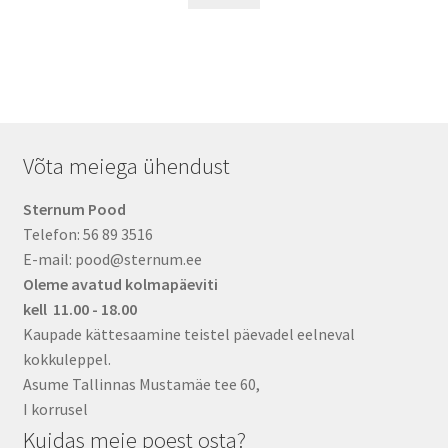
product
through
has
22,87 €
multiple
variants.
The
options
may
Võta meiega ühendust
be
chosen
Sternum Pood
on
Telefon: 56 89 3516
the
E-mail: pood@sternum.ee
product
Oleme avatud kolmapäeviti
page
kell 11.00 - 18.00
Kaupade kättesaamine teistel päevadel eelneval
kokkuleppel.
Asume Tallinnas Mustamäe tee 60,
I korrusel
Kuidas meie poest osta?