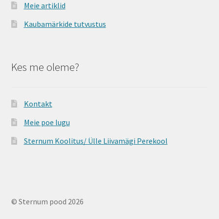
Meie artiklid
Kaubamärkide tutvustus
Kes me oleme?
Kontakt
Meie poe lugu
Sternum Koolitus/ Ülle Liivamägi Perekool
© Sternum pood 2026