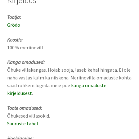
Kirjeldus
Tootja:
Grödo
Koostis:
100% meriinovill.
Kanga omadused:
Õhuke villakangas. Hoiab sooja, laseb kehal hingata. Ei ole
naha vastas külm ka niiskena. Meriinovilla omaduste kohta
saad rohkem lugeda meie poe
kanga omaduste
kirjeldusest
.
Toote omadused:
Õhukesed villasokid.
Suuruste tabel.
Hooldamine: