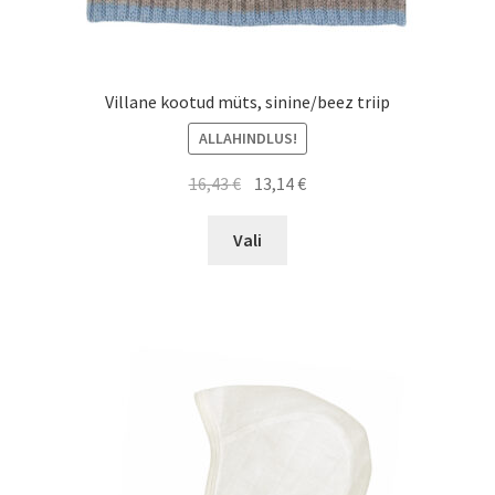
Villane kootud müts, sinine/beez triip
ALLAHINDLUS!
Algne
Current
16,43
€
13,14
€
hind
price
This
oli:
is:
Vali
product
16,43 €.
13,14 €.
has
multiple
variants.
The
options
may
be
chosen