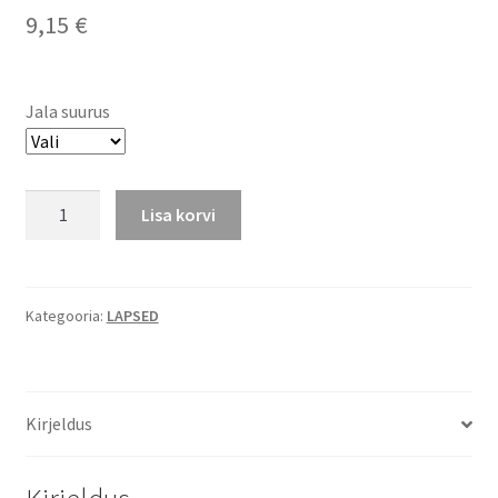
9,15
€
Jala suurus
Titesokid,
Lisa korvi
vill,
naturaalvalge
kogus
Kategooria:
LAPSED
Kirjeldus